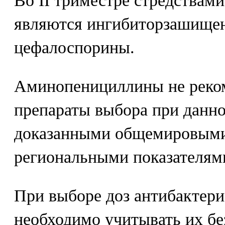
Во II триместре стредствам
являются ингибиторзашище
цефалоспорины.
Аминопенициллины не реком
препараты выбора при данно
доказанными общемировыми
региональными показателями
При выборе доз антибактер
необходимо учитывать их бе