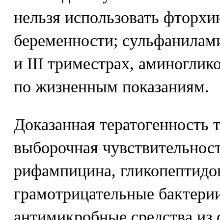
нельзя использовать фторхи
беременности; сульфанилам
и III триместрах, аминогли
по жизненным показаниям.
Доказанная тератогенность 
выборочная чувствительнос
рифампицина, гликопептидов
грамотрицательные бактери
антимикробные средства из 