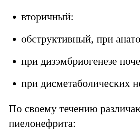
вторичный:
обструктивный, при анат
при дизэмбриогенезе поче
при дисметаболических н
По своему течению различ
пиелонефрита: