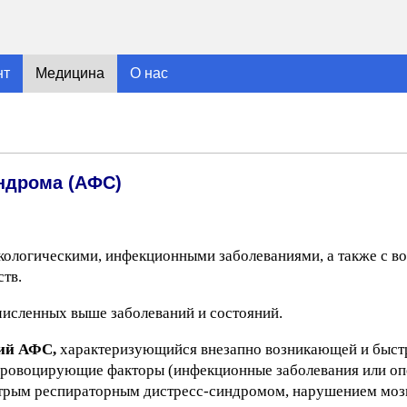
нт
Медицина
О нас
ндрома (АФС)
кологическими, инфекционными заболеваниями, а также с в
тв.
исленных выше заболеваний и состояний.
ий АФС,
характеризующийся внезапно возникающей и быст
 провоцирующие факторы (инфекционные заболевания или о
стрым респираторным дистресс-синдромом, нарушением моз