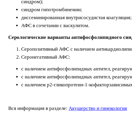
синдром);
синдром гипотромбинемии;
диссеминированная внутрисосудистая коагуляция;
АФС в сочетании с васкулитом.
Серологические варианты антифосфолипидного син
Серопозитивный АФС с наличием антикардиолипино
Серонегативный АФС:
с наличием антифосфолипидных антител, реагир
с наличием антифосфолипидных антител, реагир
с наличием р2-гликопротеин-1-кофакторзависимы
Вся информация в разделе:
Акушерство и гинекология