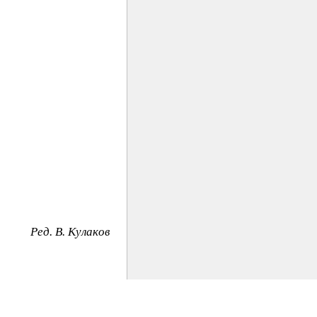
Peд. B. Kyлaкoв