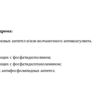
дрома:
вых антител и/или волчаночного антикоагулянта.
ующих с фосфатидилхолином;
ующих с фосфатидилэтаноламином;
х антифосфолипидных антител.