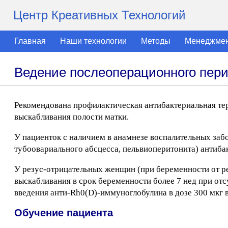
Центр Креативных Технологий
Главная
Наши технологии
Методы
Менеджме
Ведение послеоперационного пер
Рекомендована профилактическая антибактериальная те
выскабливания полости матки.
У пациенток с наличием в анамнезе воспалительных забо
тубоовариального абсцесса, пельвиоперитонита) антиба
У резус-отрицательных женщин (при беременности от ре
выскабливания в срок беременности более 7 нед при от
введения анти-Rh0(D)-иммуноглобулина в дозе 300 мкг в
Обучение пациента