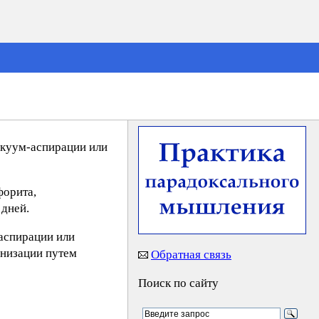
и
акуум-аспирации или
форита,
 дней.
-аспирации или
унизации путем
Обратная связь
Поиск по сайту