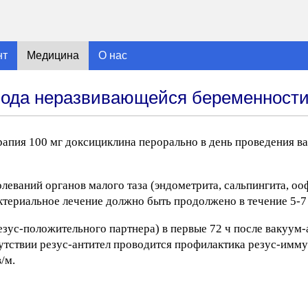
нт
Медицина
О нас
иода неразвивающейся беременност
рапия 100 мг доксициклина перорально в день проведения в
леваний органов малого таза (эндометрита, сальпингита, оо
ктериальное лечение должно быть продолжено в течение 5-7
зус-положительного партнера) в первые 72 ч после вакуум
сутствии резус-антител проводится профилактика резус-имм
/м.