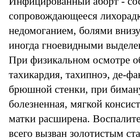
Инфицированный аборт - со
сопровождающееся лихорадк
недомоганием, болями внизу
иногда гноевидными выделе
При физикальном осмотре 
тахикардия, тахипноэ, де-ф
брюшной стенки, при биман
болезненная, мягкой консис
матки расширена. Воспалит
всего вызван золотистым ст