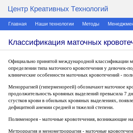
Центр Креативных Технологий
Главная
Наши технологии
Методы
Менеджме
Классификация маточных кровотеч
Официально принятой международной классификации ма
определении типа маточного кровотечения у девочек-по
клинические особенности маточных кровотечений - пол
Меноррагией (гиперменореей) обозначают маточное кро
продолжительность кровяных выделений превысила 7 дне
сгустков крови в обильных кровяных выделениях, появл
дефицитной анемии средней и тяжелой степени.
Полименорея - маточные кровотечения, возникающие на 
Метроррагия и менометроррагия - маточные кровотечен