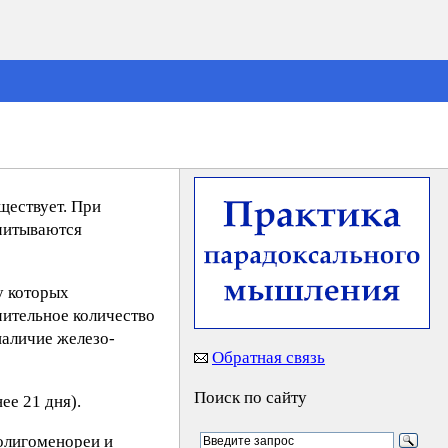
ществует. При
учитываются
у которых
чительное количество
наличие железо-
Обратная связь
Поиск по сайту
ее 21 дня).
олигоменореи и