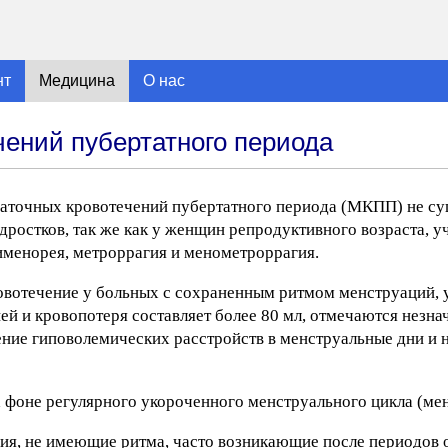
нт
Медицина
О нас
ений пубертатного периода
точных кровотечений пубертатного периода (МКПП) не су
дростков, так же как у женщин репродуктивного возраста, 
именорея, метроррагия и менометроррагия.
вотечение у больных с сохраненным ритмом менструаций, 
й и кровопотеря составляет более 80 мл, отмечаются незна
ение гиповолемических расстройств в менструальные дни и 
фоне регулярного укороченного менструального цикла (мен
ия, не имеющие ритма, часто возникающие после периодов 