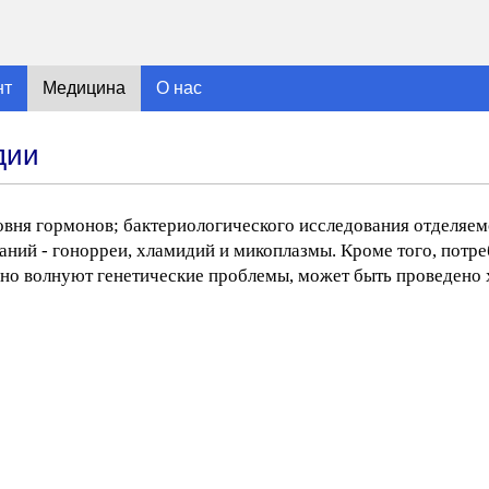
нт
Медицина
О нас
дии
овня гормонов; бактериологического исследования отделяем
ний - гонорреи, хламидий и микоплазмы. Кроме того, потре
енно волнуют генетические проблемы, может быть проведен