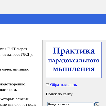
ылая ГнТГ через
 яичка, или ГЯСГ),
и яичек начинают
плодотворению.
Обратная связь
хвостиком.
Поиск по сайту
некоторые важные
орые выполняют роль