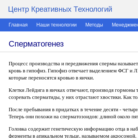
Центр Креативных Технологий
Главная
Наши технологии
Методы
Менеджме
Сперматогенез
Процесс производства и передвижения спермы называет
кровь в гипофиз. Гипофиз отвечает выделением ФСГ и Л
которые переносятся кровью в яички.
Клетки Лейдига в яичках отвечают, производя гормоны т
созревать сперматиды, у них отрастают хвостики. Как т
После пребывания в придатках в течение десяти - четы
Теперь они похожи на сперматозоидов: длиной около пя
Головка содержит генетическую информацию отца в наб
ферменты в апикальном тельце, называемом акросомой.