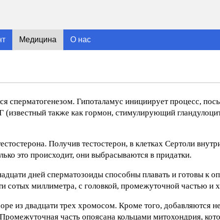
нт
Медицина
О нас
ся сперматогенезом. Гипоталамус инициирует процесс, пос
Г (известный также как гормон, стимулирующий гландулоцит
естостерона. Получив тестостерон, в клетках Сертоли внутр
олько это происходит, они выбрасываются в придатки.
рнадцати дней сперматозоиды способны плавать и готовы к о
ти сотых миллиметра, с головкой, промежуточной частью и 
оре из двадцати трех хромосом. Кроме того, добавляются 
 Промежуточная часть опоясана кольцами митохондрия, кот