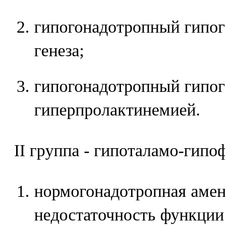
гипогонадотропный гипог
генеза;
гипогонадотропный гипог
гиперпролактинемией.
II группа - гипоталамо-гип
нормогонадотропная амен
недостаточность функции 