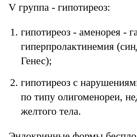
V группа - гипотиреоз:
гипотиреоз - аменорея - г
гиперпролактинемия (синд
Генес);
гипотиреоз с нарушениям
по типу олигоменореи, н
желтого тела.
Эндокринные формы бесплод