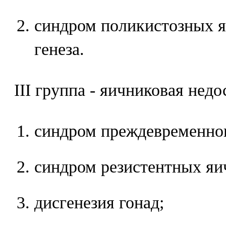
синдром поликистозных я
генеза.
III группа - яичниковая недо
синдром преждевременног
синдром резистентных яи
дисгенезия гонад;