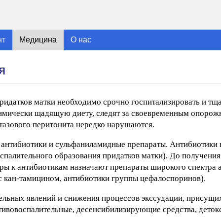
нт
Медицина
О нас
я
ридатков матки необходимо срочно госпитализировать и тща
химически щадящую диету, следят за своевременным опорож
тазового перитонита нередко нарушаются.
антибиотики и сульфаниламидные препараты. Антибиотики 
оспалительного образования придатков матки). До получени
ры к антибиотикам назначают препараты широкого спектра
с кан-тамицином, антибиотики группы цефалоспоринов).
ельных явлений и снижения процессов экссудации, присущи
отивовоспалительные, десенсибилизирующие средства, дето