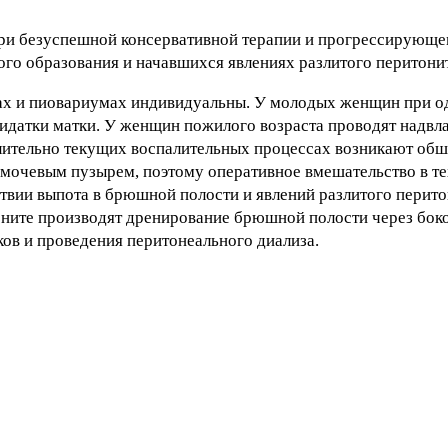
при безуспешной консервативной терапии и прогрессирующе
ого образования и начавшихся явлениях разлитого перитони
ах и пиовариумах индивидуальны. У молодых женщин при 
ридатки матки. У женщин пожилого возраста проводят надв
лительно текущих воспалительных процессах возникают об
 мочевым пузырем, поэтому оперативное вмешательство в т
ствии выпота в брюшной полости и явлений разлитого пери
оните производят дренирование брюшной полости через бок
ов и проведения перитонеального диализа.