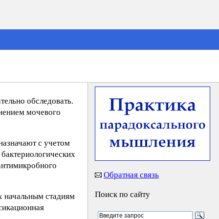
тельно обследовать.
нением мочевого
назначают с учетом
я бактериологических
 антимикробного
Обратная связь
Поиск по сайту
х начальным стадиям
ксикационная