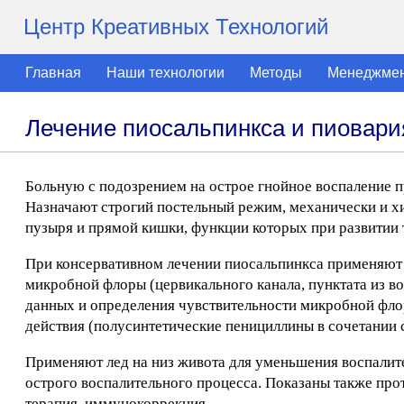
Центр Креативных Технологий
Главная
Наши технологии
Методы
Менеджме
Лечение пиосальпинкса и пиовари
Больную с подозрением на острое гнойное воспаление п
Назначают строгий постельный режим, механически и 
пузыря и прямой кишки, функции которых при развитии 
При консервативном лечении пиосальпинкса применяют 
микробной флоры (цервикального канала, пунктата из в
данных и определения чувствительности микробной фло
действия (полусинтетические пенициллины в сочетании 
Применяют лед на низ живота для уменьшения воспалит
острого воспалительного процесса. Показаны также пр
терапия, иммунокоррекция.