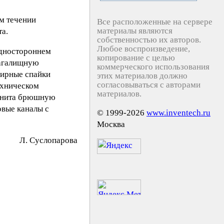
м течении
Все расположенные на сервере
материалы являются
та.
собственностью их авторов.
Любое воспроизведение,
одностороннем
копирование с целью
лагалищную
коммерческого использования
ширные спайки
этих материалов должно
согласовываться с авторами
ехническом
материалов.
тонита брюшную
овые каналы с
© 1999-2026
www.inventech.ru
Москва
Л. Cycлoпapoвa