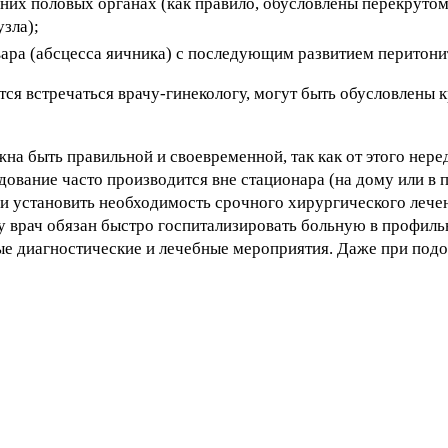
них половых органах (как правило, обусловлены перекруто
зла);
вара (абсцесса яичника) с последующим развитием перитони
тся встречаться врачу-гинекологу, могут быть обусловлены 
 быть правильной и своевременной, так как от этого неред
ование часто производится вне стационара (на дому или в 
и установить необходимость срочного хирургического лече
у врач обязан быстро госпитализировать больную в профиль
е диагностические и лечебные мероприятия. Даже при подо