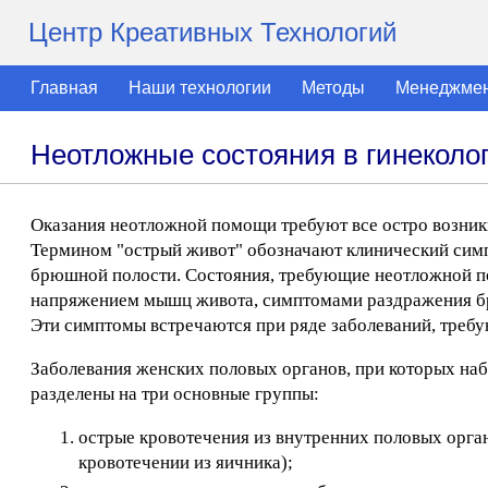
Центр Креативных Технологий
Главная
Наши технологии
Методы
Менеджме
Неотложные состояния в гинеколо
Оказания неотложной помощи требуют все остро возникш
Термином "острый живот" обозначают клинический сим
брюшной полости. Состояния, требующие неотложной п
напряжением мышц живота, симптомами раздражения бр
Эти симптомы встречаются при ряде заболеваний, треб
Заболевания женских половых органов, при которых набл
разделены на три основные группы:
острые кровотечения из внутренних половых орга
кровотечении из яичника);