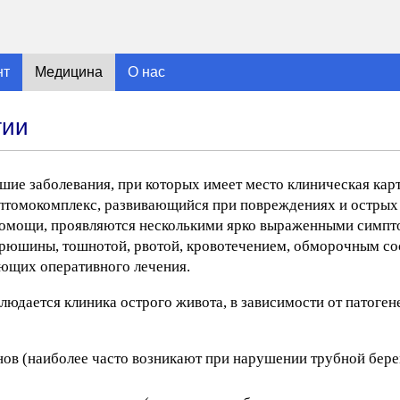
нт
Медицина
О нас
гии
ие заболевания, при которых имеет место клиническая карт
птомокомплекс, развивающийся при повреждениях и острых
омощи, проявляются несколькими ярко выраженными симпт
юшины, тошнотой, рвотой, кровотечением, обморочным со
ующих оперативного лечения.
юдается клиника острого живота, в зависимости от патоген
нов (наиболее часто возникают при нарушении трубной бере