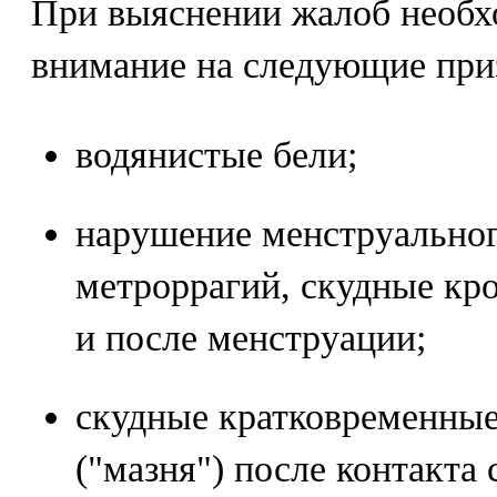
При выяснении жалоб необх
внимание на следующие при
водянистые бели;
нарушение менструальног
метроррагий, скудные кр
и после менструации;
скудные кратковременные
("мазня") после контакта