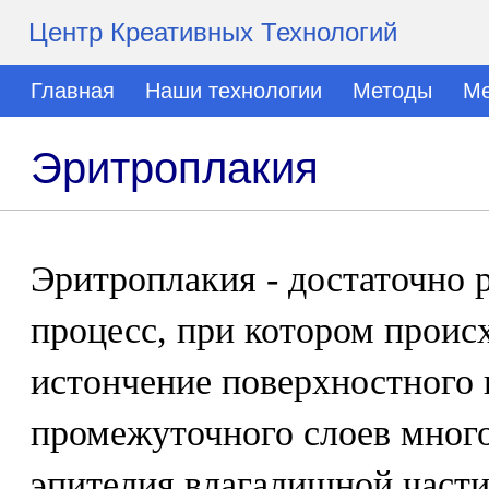
Центр Креативных Технологий
Главная
Наши технологии
Методы
Ме
Эритроплакия
Эритроплакия - достаточно 
процесс, при котором проис
истончение поверхностного 
промежуточного слоев мног
эпителия влагалищной части