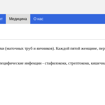
нт
Медицина
О нас
тки (маточных труб и яичников). Каждой пятой женщине, пе
пецифические инфекции - стафилококк, стрептококк, кишечн