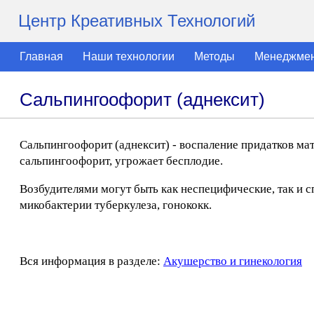
Центр Креативных Технологий
Главная
Наши технологии
Методы
Менеджме
Сальпингоофорит (аднексит)
Сальпингоофорит (аднексит) - воспаление придатков ма
сальпингоофорит, угрожает бесплодие.
Возбудителями могут быть как неспецифические, так и с
микобактерии туберкулеза, гонококк.
Вся информация в разделе:
Акушерство и гинекология