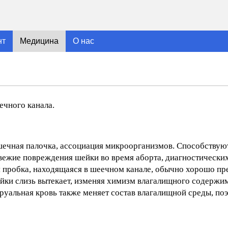
нт
Медицина
О нас
ечного канала.
кишечная палочка, ассоциация микроорганизмов. Способству
вежие повреждения шейки во время аборта, диагностически
я пробка, находящаяся в шеечном канале, обычно хорошо пр
ки слизь вытекает, изменяя химизм влагалищного содержим
труальная кровь также меняет состав влагалищной среды, по