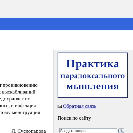
ют проникновению
х выскабливаний,
едохраняет от
ого, и инфекция
Обратная связь
этому менструация
Поиск по сайту
Л. Cycлoпapoвa