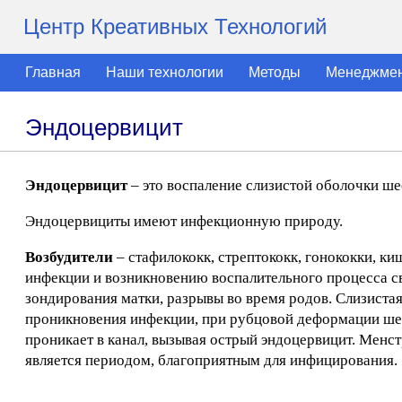
Центр Креативных Технологий
Главная
Наши технологии
Методы
Менеджме
Эндоцервицит
Эндоцервицит
– это воспаление слизистой оболочки ше
Эндоцервициты имеют инфекционную природу.
Возбудители
– стафилококк, стрептококк, гонококки, 
инфекции и возникновению воспалительного процесса с
зондирования матки, разрывы во время родов. Слизиста
проникновения инфекции, при рубцовой деформации шей
проникает в канал, вызывая острый эндоцервицит. Менс
является периодом, благоприятным для инфицирования.