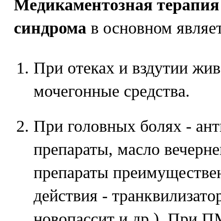
Медикаментозная терапия
синдрома
в основном являе
При отеках и вздутии жи
мочегонные средства.
При головных болях - ан
препараты, масло вечерн
препараты преимуществе
действия - транквилизато
новопассит и др.). При П