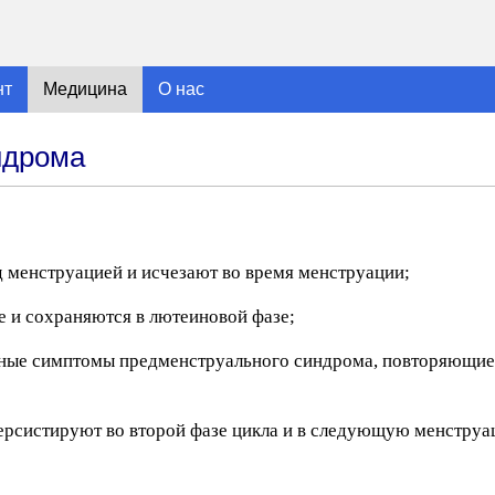
нт
Медицина
О нас
ндрома
д менструацией и исчезают во время менструации;
е и сохраняются в лютеиновой фазе;
енные симптомы предменструального синдрома, повторяющие
 персистируют во второй фазе цикла и в следующую менстр