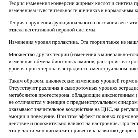
Теория изменения конверсии жирных кислот и синтеза п
изменением чувствительности яичников к нормальным к
Теория нарушения функционального состояния вегетатив
отдела вегетативной нервной системы.
Изменения уровня пролактина. Эта теория также не наш
Множество других теорий (изменения в минерально-глю
изменение обмена биогенных аминов, расстройства хрон
уровня прогестерона и эстрадиола в менструальном цикл
Таким образом, циклические изменения уровней гормон
Отсутствуют различия в сывороточных уровнях эстради
метаболитов прогестерона, обладающие анксиогенным (
не отличаются у женщин с предменструальным синдромом
оказывают значительное воздействие на ЦНС, на регуля
эмоции и поведение. При этом эффект половых гормоно
действие и положительно влияют на настроение. Прогест
что у части женщин может привести к развитию депресс