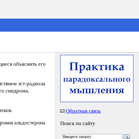
щиеся объяснить его
йствием эст-радиола
го синдрома,
.
теков.
Обратная связь
ровня альдостерона
Поиск по сайту