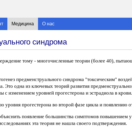
нт
Медицина
О нас
руального синдрома
ерждение тому - многочисленные теории (более 40), пытаю
тогенез предменструального синдрома "токсическим" возде
ла. Это одна из ключевых теорий развития предменструально
ы с изменением уровней прогестерона и эстрадиола в крови
ю уровня прогестерона во второй фазе цикла и появлению о
 объяснить появление большинства симптомов повышением у
исследованиях эта теория не нашла своего подтверждения.