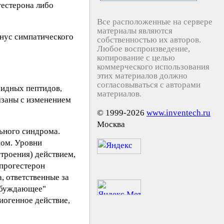
гестерона либо
Все расположенные на сервере
материалы являются
онус симпатического
собственностью их авторов.
Любое воспроизведение,
копирование с целью
коммерческого использования
этих материалов должно
согласовываться с авторами
оидных пептидов,
материалов.
язаны с изменением
© 1999-2026
www.inventech.ru
Москва
ьного синдрома.
мом. Уровни
троения) действием,
 прогестерон
, ответственные за
озбуждающее"
иогенное действие,