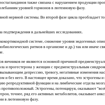
ростагландинов также связана с нарушением продукции про
олебаниям уровней гормонов в лютеиновую фазу.
ной нервной системы. Во второй фазе цикла преобладает т
ла подтверждения в дальнейших исследованиях.
кокортикоидной системе, снижение уровня эндогенных опи
обиологических ритмов в организме и др.) так или иначе св
е.
ов яичников не являются основной причиной предменструал
ола и прогестерона у женщин с предменструальным синдро
вызывающим депрессию, тревогу, негативные изменения нас
 и без него. В настоящее время доказано, что эстрогены и
цию репродуктивной функции и на лимбические отделы мозга
в противоположный. Эстрогены, потенцируя, оказывают "в
ерон, точнее, ряд его активных метаболитов, оказывает анкс
ии в лютеиновую фазу.