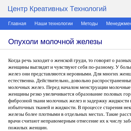
Центр Креативных Технологий
Главная
Наши технологии
Методы
Менеджме
Опухоли молочной железы
Когда речь заходит о женской груди, то говорят о разн
женщины выглядят и чувствуют себя по-разному. У бол
желез они представляются неровными. Для многих жен
естественна. Действительно, довольно распространенн
молочных желез. Перед началом менструации молочные ж
женщины резко увеличивается образование половых горм
фиброзной ткани молочных желез и задержку жидкости в
избыточных тканей и жидкости. В процессе старения нек
железы более плотными в отдельных местах. Такие расс
врачи считают неправомерным отнесение их к числу заб
пожилых женщин.