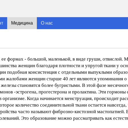
нт
Медицина
О нас
ых ее формах - большой, маленькой, в виде груши, отвислой.
ьшинства женщин благодаря плотности и упругой ткани у ос
щин подобная консистенция с отдельными выпуклыми образ
ыми жалобами женщин старше 40 лет являются упоминания о
елезы становятся более бугристыми. В этой фазе месячног
онов -эстрогена, прогестерона и пролактина. Эти гормоны
 организме. Когда начинается менструация, происходит ра
оторое количество соединительной ткани остается навсегда,
тройства часто называют фиброзно-кистозной мастопатией. 
олеваний. Это образование можно рассматривать как естест