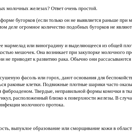
ных молочных железах? Ответ очень простой.
 форме бугорков (если только он не выявляется раньше при 
мом деле огромное количество подобных бугорков не являю
е мармелад или виноградину и выделяющееся из общей пло
дкостью мешочек. Она возникает при закупорке молочного пр
они не приводят к развитию рака. Обычно они рассасываются
ушеную фасоль или горох, дают основания для беспокойства
ться раковые клетки. Подвижные плотные шарики часто оказ
м фиброаденом. Твердые, неправильной формы комочки в тка
ункул, расположенный близко к поверхности железы. В случ
б инфекции молочного протока.
ость, выпуклое образование или сморщивание кожи в облас