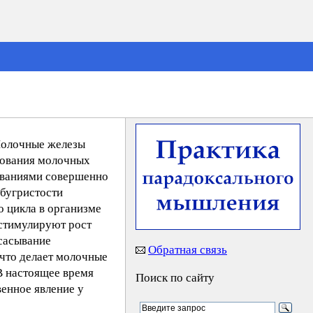
 Молочные железы
нования молочных
ованиями совершенно
 бугристости
о цикла в организме
 стимулируют рост
ссасывание
Обратная связь
 что делает молочные
В настоящее время
Поиск по сайту
венное явление у