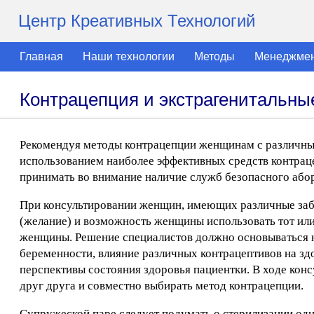
Центр Креативных Технологий
Главная
Наши технологии
Методы
Менеджме
Контрацепция и экстрагенитальны
Рекомендуя методы контрацепции женщинам с различным
использованием наиболее эффективных средств контрац
принимать во внимание наличие служб безопасного абор
При консультировании женщин, имеющих различные заб
(желание) и возможность женщины использовать тот или 
женщины. Решение специалистов должно основываться н
беременности, влияние различных контрацептивов на здо
перспективы состояния здоровья пациентки. В ходе ко
друг друга и совместно выбирать метод контрацепции.
Супружеской паре следует подумать о стерилизации од