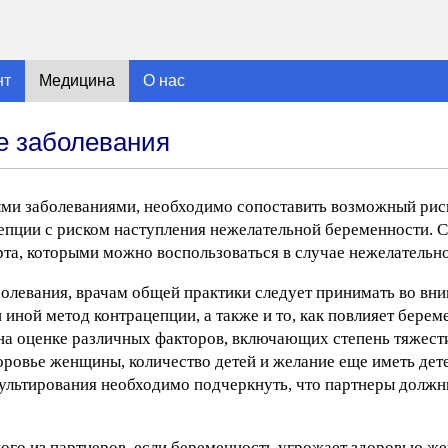
нт
Медицина
О нас
е заболевания
и заболеваниями, необходимо сопоставить возможный риск
епции с риском наступления нежелательной беременности. С
та, которыми можно воспользоваться в случае нежелательн
олевания, врачам общей практики следует принимать во вн
иной метод контрацепции, а также и то, как повлияет берем
а оценке различных факторов, включающих степень тяжести
ровье женщины, количество детей и желание еще иметь дете
нсультирования необходимо подчеркнуть, что партнеры долж
ного из партнеров, если беременность угрожает здоровью ж