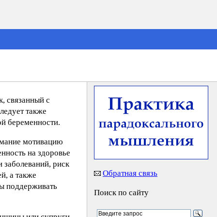
, связанный с
ледует также
ой беременности.
имание мотивацию
енность на здоровье
 заболеваний, риск
Обратная связь
й, а также
ны поддерживать
Поиск по сайту
енщины или супруги