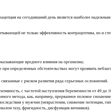
трацепция на сегодняшний день является наиболее надежным
тывающей не только эффективность контрацептива, но и сте
оказывающие вредного влияния на организма;
 при определенных обстоятельствах могут проявить неблаг
 связанные с риском развития ряда серьезных осложнений.
тивность, с частотой наступления беременности от 49 до 1
онного метода, как, например, прерванное половое сношение
последствия у мужчин (неврастения, снижение потенции, ги
малом тазу, фригидность, дисфункция яичников).