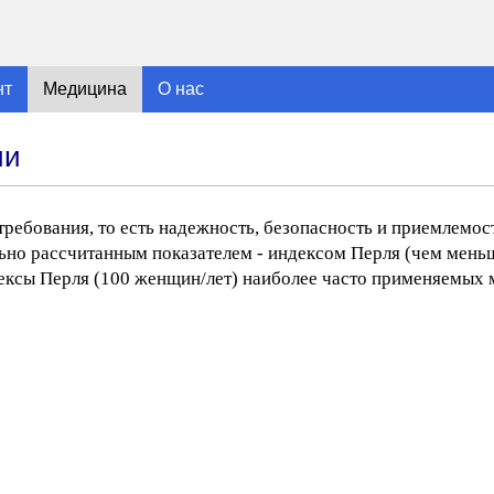
нт
Медицина
О нас
ии
ебования, то есть надежность, безопасность и приемлемос
ьно рассчитанным показателем - индексом Перля (чем меньш
ексы Перля (100 женщин/лет) наиболее часто применяемых 