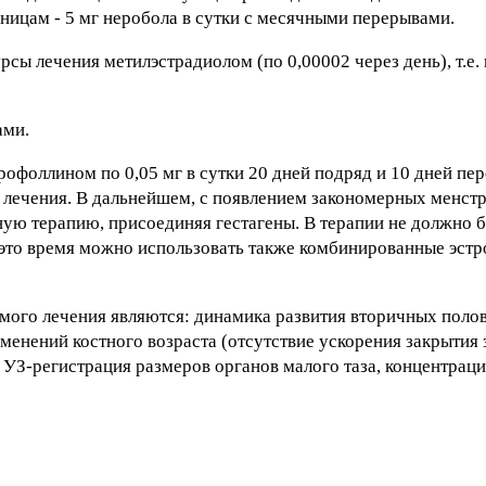
ницам - 5 мг неробола в сутки с месячными перерывами.
сы лечения метилэстрадиолом (по 0,00002 через день), т.е.
ами.
рофоллином по 0,05 мг в сутки 20 дней подряд и 10 дней пе
да лечения. В дальнейшем, с появлением закономерных менс
ую терапию, присоединяя гестагены. В терапии не должно 
 это время можно использовать также комбинированные эстр
мого лечения являются: динамика развития вторичных полов
менений костного возраста (отсутствие ускорения закрытия з
 УЗ-регистрация размеров органов малого таза, концентрац