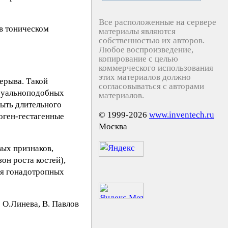
Все расположенные на сервере
 в тоническом
материалы являются
собственностью их авторов.
Любое воспроизведение,
копирование с целью
коммерческого использования
этих материалов должно
рерыва. Такой
согласовываться с авторами
труальноподобных
материалов.
быть длительного
© 1999-2026
www.inventech.ru
оген-гестагенные
Москва
ых признаков,
он роста костей),
ия гонадотропных
O.Линeвa, B. Пaвлoв