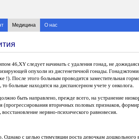
нт
Медицина
О нас
ития
пом 46,XY следует начинать с удаления гонад, не дожидаяс
лизирующей опухоли из дисгенетичной гонады. Гонадэктоми
зже !). После этого больным проводится заместительная горм
, то больные находятся на диспансерном учете у онколога.
олжно быть направлено, прежде всего, на устранение низко
я (прогрессирования вторичных половых признаков, форми
 восстановление нервно-психического равновесия.
 Однако с целью стимуляции роста девочкам дошкольного 