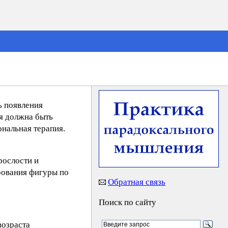
ь появления
я должна быть
ональная терапия.
рослости и
рования фигуры по
Обратная связь
Поиск по сайту
возраста