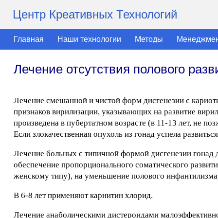
Центр Креативных Технологий
Главная
Наши технологии
Методы
Менеджме
Лечение отсутствия полового разв
Лечение смешанной и чистой форм дисгенезии с кариоти
признаков вирилизации, указывающих на развитие вири
произведена в пубертатном возрасте (в 11-13 лет, не по
Если злокачественная опухоль из гонад успела развиться
Лечение больных с типичной формой дисгенезии гонад д
обеспечение пропорционального соматического развити
женскому типу), на уменьшение полового инфантилизма,
В 6-8 лет применяют карнитин хлорид.
Лечение анаболическими дистероидами малоэффективно.