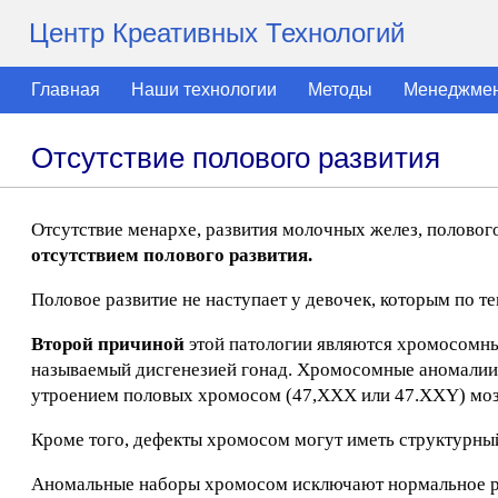
Центр Креативных Технологий
Главная
Наши технологии
Методы
Менеджме
Отсутствие полового развития
Отсутствие менархе, развития молочных желез, полового
отсутствием полового развития.
Половое развитие не наступает у девочек, которым по т
Второй причиной
этой патологии являются хромосомны
называемый дисгенезией гонад. Хромосомные аномалии 
утроением половых хромосом (47,ХХХ или 47.XXY) моза
Кроме того, дефекты хромосом могут иметь структурный 
Аномальные наборы хромосом исключают нормальное раз