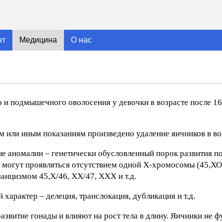
нт
Медицина
О нас
 и подмышечного оволосения у девочки в возрасте после 16
ем или иным показаниям произведено удаление яичников в воз
е аномалии – генетически обусловленный порок развития п
могут проявляться отсутствием одной Х-хромосомы (45,ХО
ицизмом 45,Х/46, ХХ/47, XXX и т.д.
характер – делеция, транслокация, дубликация и т.д.
витие гонады и влияют на рост тела в длину. Яичники не 