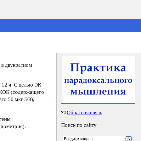
 в двукратном
 12 ч. С целью ЭК
о КОК (содержащего
го 50 мкг ЭЭ),
Обратная связь
огены
Поиск по сайту
ндометрия).