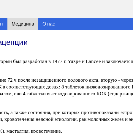
нт
Медицина
О нас
ацепции
рый был разработан в 1977 г. Yuzpe и Lancee и заключается
ие 72 ч после незащищенного полового акта, вторую - через
К в соответствующих дозах: 8 таблеток низкодозированног
рвалом, или 4 таблетки высокодозированного КОК (содержаще
ть, а также состояния, при которых противопоказаны эстр
, кровотечения неясной этиологии, рак молочных желез и э
), масталгия, кровотечение.