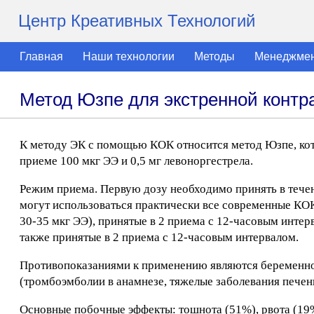
Центр Креативных Технологий
Главная
Наши технологии
Методы
Менеджме
Метод Юзпе для экстренной контр
К методу ЭК с помощью КОК относится метод Юзпе, кото
приеме 100 мкг ЭЭ и 0,5 мг левоноргестрела.
Режим приема. Первую дозу необходимо принять в течен
могут использоваться практически все современные КО
30-35 мкг ЭЭ), принятые в 2 приема с 12-часовым инте
также принятые в 2 приема с 12-часовым интервалом.
Противопоказаниями к применению являются беременнос
(тромбоэмболии в анамнезе, тяжелые заболевания печени
Основные побочные эффекты: тошнота (51%), рвота (19%