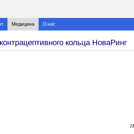
нт
Медицина
О нас
контрацептивного кольца НоваРинг
П