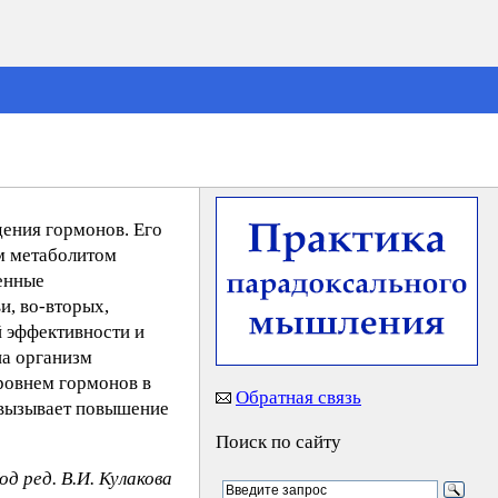
дения гормонов. Его
ым метаболитом
енные
и, во-вторых,
й эффективности и
на организм
ровнем гормонов в
Обратная связь
н вызывает повышение
Поиск по сайту
од ред. В.И. Кулакова