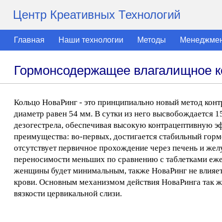
Центр Креативных Технологий
Главная
Наши технологии
Методы
Менеджме
Гормонсодержащее влагалищное к
Кольцо НоваРинг - это принципиально новый метод конт
диаметр равен 54 мм. В сутки из него высвобождается 1
дезогестрела, обеспечивая высокую контрацептивную э
преимущества: во-первых, достигается стабильный гормо
отсутствует первичное прохождение через печень и жел
переносимости меньших по сравнению с таблетками еже
женщины будет минимальным, также НоваРинг не влияет 
крови. Основным механизмом действия НоваРинга так же
вязкости цервикальной слизи.