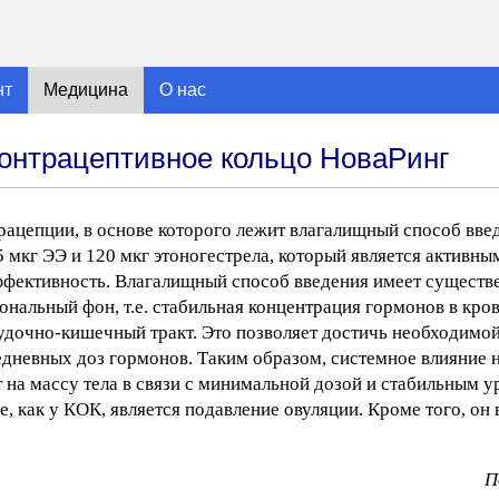
нт
Медицина
О нас
онтрацептивное кольцо НоваРинг
рацепции, в основе которого лежит влагалищный способ вве
5 мкг ЭЭ и 120 мкг этоногестрела, который является активн
ффективность. Влагалищный способ введения имеет существ
нальный фон, т.е. стабильная концентрация гормонов в кров
удочно-кишечный тракт. Это позволяет достичь необходимо
дневных доз гормонов. Таким образом, системное влияние 
на массу тела в связи с минимальной дозой и стабильным у
, как у КОК, является подавление овуляции. Кроме того, о
П