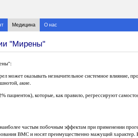
нт
Медицина
О нас
ии "Мирены"
ены":
рел может оказывать незначительное системное влияние, п
шнотой, акне.
% пациенток), которые, как правило, регрессируют самосто
к наиболее частым побочным эффектам при применении прог
ьзования ВМС и носят преимущественно мажущий характер. В