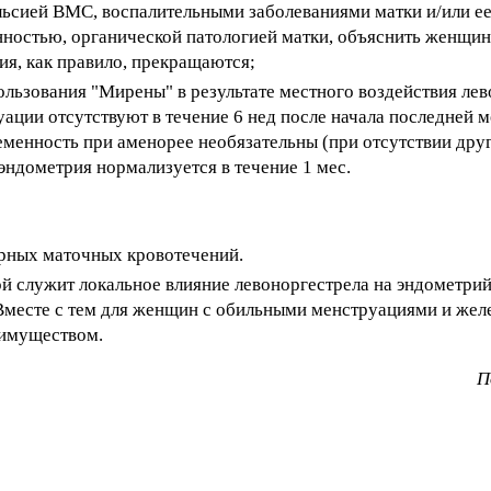
ьсией ВМС, воспалительными заболеваниями матки и/или ее
остью, органической патологией матки, объяснить женщине
ия, как правило, прекращаются;
ользования "Мирены" в результате местного воздействия лев
уации отсутствуют в течение 6 нед после начала последней м
еменность при аменорее необязательны (при отсутствии дру
ндометрия нормализуется в течение 1 мес.
ярных маточных кровотечений.
й служит локальное влияние левоноргестрела на эндометрий
Вместе с тем для женщин с обильными менструациями и же
еимуществом.
П