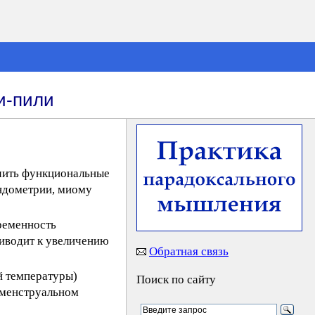
и-пили
ючить функциональные
эндометрии, миому
ременность
риводит к увеличению
Обратная связь
й температуры)
Поиск по сайту
 менструальном