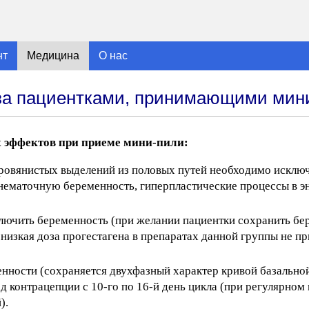
нт
Медицина
О нас
за пациентками, принимающими мин
 эффектов при приеме мини-пили:
кровянистых выделений из половых путей необходимо искл
 внематочную беременность, гиперпластические процессы в 
ключить беременность (при желании пациентки сохранить бе
низкая доза прогестагена в препаратах данной группы не п
нности (сохраняется двухфазный характер кривой базально
 контрацепции с 10-го по 16-й день цикла (при регулярном
).