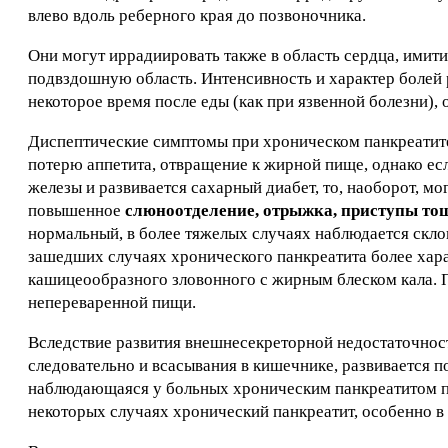
влево вдоль реберного края до позвоночника.
Они могут иррадиировать также в область сердца, имитир
подвздошную область. Интенсивность и характер болей
некоторое время после еды (как при язвенной болезни)
Диспептические симптомы при хроническом панкреатит
потерю аппетита, отвращение к жирной пище, однако ес
железы и развивается сахарный диабет, то, наоборот, м
повышенное
слюноотделение, отрыжка, приступы тош
нормальный, в более тяжелых случаях наблюдается скло
зашедших случаях хронического панкреатита более хар
кашицеообразного зловонного с жирным блеском кала. 
непереваренной пищи.
Вследствие развития внешнесекреторной недостаточнос
следовательно и всасывания в кишечнике, развивается п
наблюдающаяся у больных хроническим панкреатитом пот
некоторых случаях хронический панкреатит, особенно в