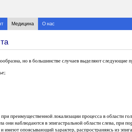
нт
Медицина
О нас
ита
ообразна, но в большинстве случаев выделяют следующие п
ье;
 при преимущественной локализации процесса в области го
ла они наблюдаются в эпигастральной области слева, при по
 и имеют опоясывающий характер, распространяясь из эпиг