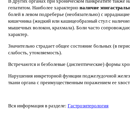
В других органах при хроническом панкреатите также н
гепатитом. Наиболее характерно
наличие эпигастраль
болей в левом подреберье (необязательно) с иррадиаци
кишечника (жидкий или кашицеобразный стул с наличие
мышечных волокон, крахмала). Боли часто сопровождаю
характер.
Значительно страдает общее состояние больных (в пер
слабость, утомляемость).
Встречаются и безболевые (диспептические) формы хро
Нарушения инкреторной функции поджелудочной железы
ткани органа с преимущественным поражением ее хвост
Вся информация в разделе:
Гастроэнтерология