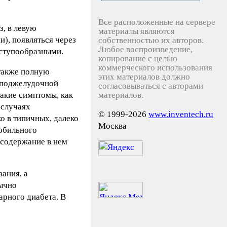
Все расположенные на сервере
з, в левую
материалы являются
), появляться через
собственностью их авторов.
Любое воспроизведение,
иступообразными.
копирование с целью
коммерческого использования
также полную
этих материалов должно
т поджелудочной
согласовываться с авторами
такие симптомы, как
материалов.
 случаях
© 1999-2026
www.inventech.ru
о в типичных, далеко
Москва
обильного
 содержание в нем
ания, а
бычно
арного диабета. В