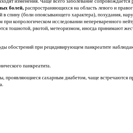
аходят изменения. Чаще всего заболевание сопровождается
ных болей,
распространяющихся на область левого и правог
ей в спину (боли опоясывающего характера), похудания, на
м при копрологическом исследовании непереваренного нейт
тся тошнотой, рвотой, метеоризмом, иногда принимают же
иоды обострений при рецидивирующем панкреатите наблюда
нического панкреатита.
, проявляющиеся сахарным диабетом, чаще встречаются п
а.