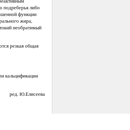
 реактивным
о подреберья либо
рушенной функции
рального жира,
стокий необратимый
ются резкая общая
ри кальцификации
peд. Ю.Eлиceeвa