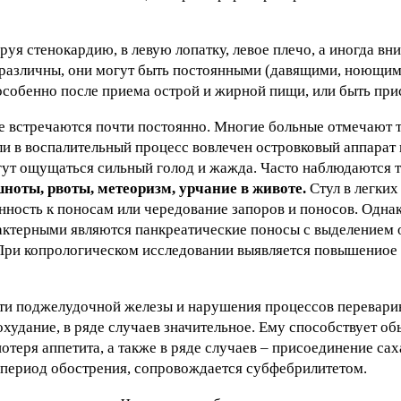
уя стенокардию, в левую лопатку, левое плечо, а иногда вни
 различны, они могут быть постоянными (давящими, ноющими
, особенно после приема острой и жирной пищи, или быть пр
е встречаются почти постоянно. Многие больные отмечают 
ли в воспалительный процесс вовлечен островковый аппара
огут ощущаться сильный голод и жажда. Часто наблюдаются 
ноты, рвоты, метеоризм, урчание в животе.
Стул в легких
нность к поносам или чередование запоров и поносов. Однак
актерными являются панкреатические поносы с выделением 
При копрологическом исследовании выявляется повышениое
ти поджелудочной железы и нарушения процессов переварив
охудание, в ряде случаев значительное. Ему способствует о
еря аппетита, а также в ряде случаев – присоединение сах
 период обострения, сопровождается субфебрилитетом.