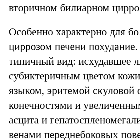
вторичном билиарном цирроз
Особенно характерно для б
циррозом печени похудание
типичный вид: исхудавшее л
субиктеричным цветом кожи
языком, эритемой скуловой 
конечностями и увеличенным
асцита и гепатоспленомегал
венами переднебоковых пове