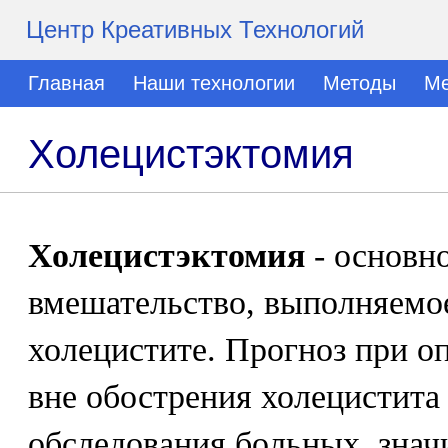
Центр Креативных Технологий
Главная
Наши технологии
Методы
Ме
Холецистэктомия
Холецистэктомия
- основн
вмешательство, выполняемо
холецистите. Прогноз при о
вне обострения холецистита
обследования больных, знач