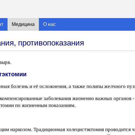
нт
Медицина
О нас
ания, противопоказания
зыря.
тэктомии
ная болезнь и её осложнения, а также полипы желчного пуз
компенсированные заболевания жизненно важных органов - 
эктомии по жизненным показаниям.
щим наркозом. Традиционная холецистэктомия проводится ч