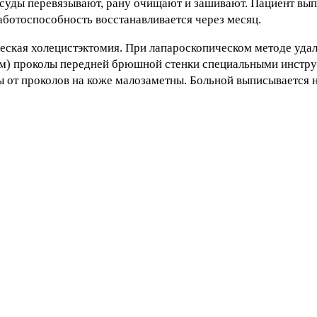
суды перевязывают, рану очищают и зашивают. Пациент вып
аботоспособность восстанавливается через месяц.
ская холецистэктомия. При лапароскопическом методе уда
см) проколы передней брюшной стенки специальными инстру
 от проколов на коже малозаметны. Больной выписывается на