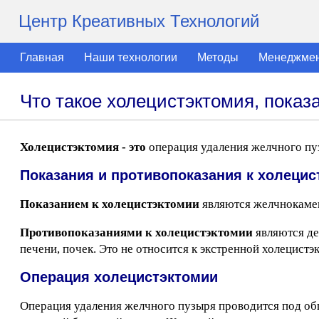
Центр Креативных Технологий
Главная
Наши технологии
Методы
Менеджме
Что такое холецистэктомия, показ
Холецистэктомия - это
операция удаления желчного пу
Показания и противопоказания к холецис
Показанием к холецистэктомии
являются желчнокамен
Противопоказаниями к холецистэктомии
являются де
печени, почек. Это не относится к экстренной холецист
Операция холецистэктомии
Операция удаления желчного пузыря проводится под об