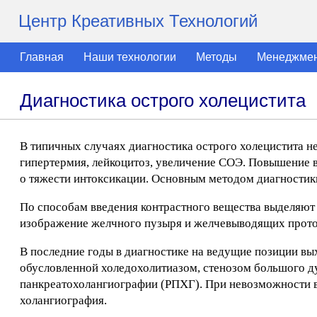
Центр Креативных Технологий
Главная
Наши технологии
Методы
Менеджме
Диагностика острого холецистита
В типичных случаях диагностика острого холецистита н
гипертермия, лейкоцитоз, увеличение СОЭ. Повышение в
о тяжести интоксикации. Основным методом диагностики
По способам введения контрастного вещества выделяют
изображение желчного пузыря и желчевыводящих прото
В последние годы в диагностике на ведущие позиции вы
обусловленной холедохолитиазом, стенозом большого д
панкреатохолангиографии (РПХГ). При невозможности 
холангиография.