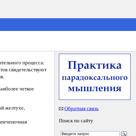
ительного процесса:
нтов свидетельствуют
я.
аиболее четкое
ой желтухе,
Обратная связь
Поиск по сайту
зпеченочная