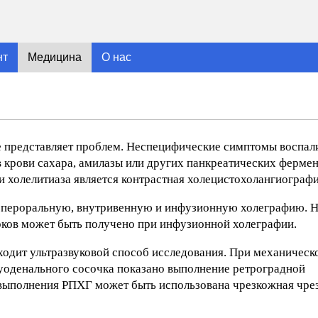
нт
Медицина
О нас
е представляет проблем. Неспецифические симптомы воспал
 крови сахара, амилазы или других панкреатических ферме
 холелитиаза является контрастная холецистохолангиографи
 пероральную, внутривенную и инфузионную холеграфию. Н
ков может быть получено при инфузионной холеграфии.
ходит ультразвуковой способ исследования. При механическ
уоденального сосочка показано выполнение ретроградной
выполнения РПХГ может быть использована чрезкожная чре