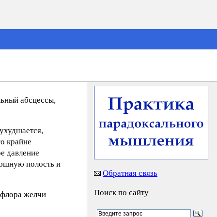
льный абсцессы,
 ухудшается,
го крайне
ое давление
рюшную полость и
Обратная связь
Поиск по сайту
 флора желчи