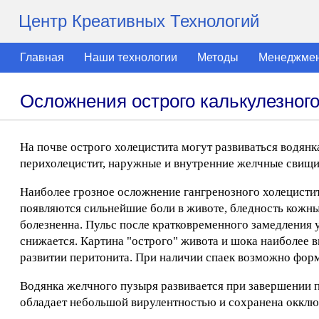
Центр Креативных Технологий
Главная
Наши технологии
Методы
Менеджме
Осложнения острого калькулезног
На почве острого холецистита могут развиваться водян
перихолецистит, наружные и внутренние желчные свищи
Наиболее грозное осложнение гангренозного холецистит
появляются сильнейшие боли в животе, бледность кожных
болезненна. Пульс после кратковременного замедления у
снижается. Картина "острого" живота и шока наиболее
развитии перитонита. При наличии спаек возможно фор
Водянка желчного пузыря развивается при завершении п
обладает небольшой вирулентностью и сохранена окклю