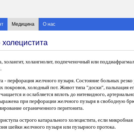
нт
Медицина
О нас
о холецистита
ка, холангит, холангиолит, подпеченочный или поддиафрагма
.
а - перфорация желчного пузыря. Состояние больных резко
 покровов, холодный пот. Живот типа "доски", пальпация е
чащается и ослабляется вплоть до нитевидного, артериальн
 выражена при перфорации желчного пузыря в свободную б
мирование ограниченного перитонита.
риступа острого катарального холецистита, если микробная
зия шейки желчного пузыря или пузырного протока.