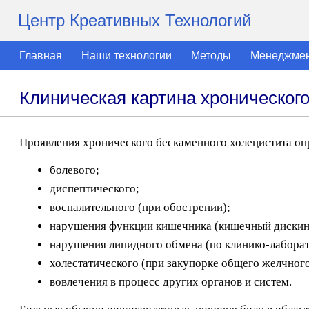
Центр Креативных Технологий
Главная
Наши технологии
Методы
Менеджме
Клиническая картина хроническог
Проявления хронического бескаменного холецистита о
болевого;
диспептического;
воспалительного (при обострении);
нарушения функции кишечника (кишечный дискин
нарушения липидного обмена (по клинико-лабора
холестатического (при закупорке общего желчного
вовлечения в процесс других органов и систем.