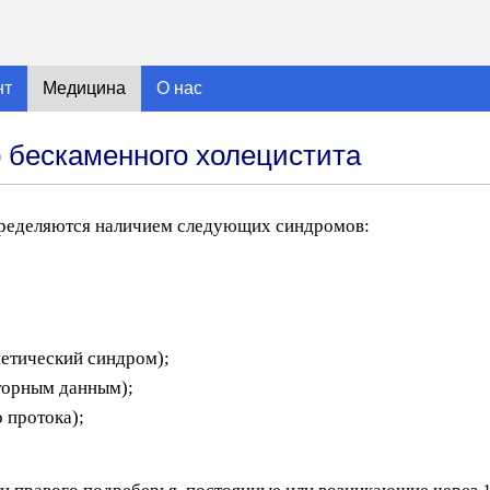
нт
Медицина
О нас
о бескаменного холецистита
пределяются наличием следующих синдромов:
етический синдром);
торным данным);
 протока);