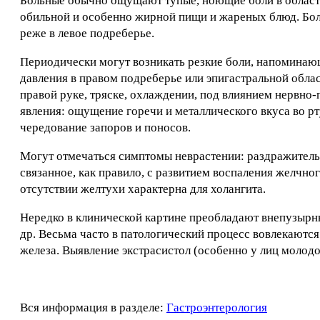
Больные обычно ощущают тупые, ноющие боли в области
обильной и особенно жирной пищи и жареных блюд. Боли
реже в левое подреберье.
Периодически могут возникать резкие боли, напоминаю
давления в правом подреберье или эпигастральной обла
правой руке, тряске, охлаждении, под влиянием нервн
явления: ощущение горечи и металлического вкуса во рт
чередование запоров и поносов.
Могут отмечаться симптомы неврастении: раздражитель
связанное, как правило, с развитием воспаления желчн
отсутствии желтухи характерна для холангита.
Нередко в клинической картине преобладают внепузырны
др. Весьма часто в патологический процесс вовлекаютс
железа. Выявление экстрасистол (особенно у лиц молод
Вся информация в разделе:
Гастроэнтерология