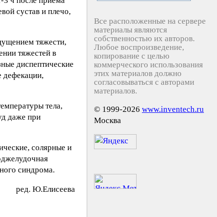
-3 ч после приема
вой сустав и плечо,
Все расположенные на сервере
материалы являются
собственностью их авторов.
щущением тяжести,
Любое воспроизведение,
ении тяжестей в
копирование с целью
зные диспептические
коммерческого использования
этих материалов должно
е дефекации,
согласовываться с авторами
материалов.
емпературы тела,
© 1999-2026
www.inventech.ru
уд даже при
Москва
ические, солярные и
поджелудочная
ьного синдрома.
peд. Ю.Eлиceeвa