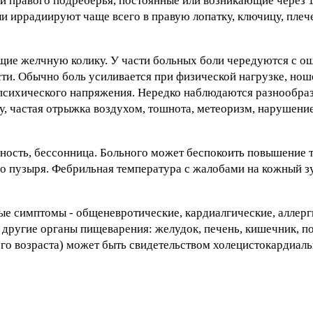
 правого подреберья, постоянные или возникающие через 1
 иррадиируют чаще всего в правую лопатку, ключицу, плече
щие желчную колику. У части больных боли чередуются с о
сти. Обычно боль усиливается при физической нагрузке, нош
о-психического напряжения. Нередко наблюдаются разнообра
у, частая отрыжка воздухом, тошнота, метеоризм, нарушени
ность, бессонница. Больного может беспокоить повышение т
ого пузыря. Фебрильная температура с жалобами на кожный з
е симптомы - общеневротические, кардиалгические, аллерг
я другие органы пищеварения: желудок, печень, кишечник, 
ого возраста) может быть свидетельством холецистокардиал