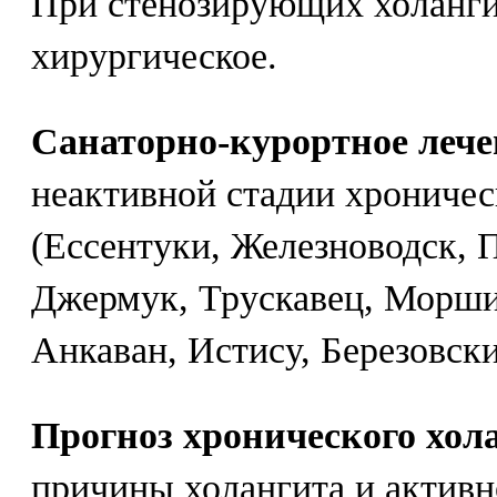
При стенозирующих холанги
хирургическое.
Санаторно-курортное лече
неактивной стадии хроничес
(Ессентуки, Железноводск, 
Джермук, Трускавец, Морши
Анкаван, Истису, Березовск
Прогноз хронического хол
причины холангита и актив