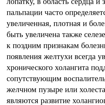
лопатку, в область сердца и 
пальпации часто определяет
увеличенная, плотная и бол
быть увеличена также селез
к поздним признакам болезн
появления желтухи всегда ув
хронического холангита под
сопутствующим воспалител
желчном пузыре или холест
являются развитие холангиог