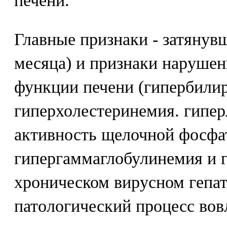
печени.
Главные признаки - затянувш
месяца) и признаки нарушен
функции печени (гипербили
гиперхолестеринемия. гипе
активность щелочной фосфат
гипергаммаглобулинемия и 
хроническом вирусном гепат
патологический процесс вов