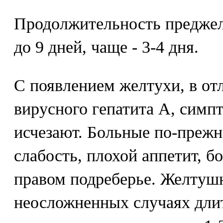
Продолжительность преджел
до 9 дней, чаще - 3-4 дня.
С появлением желтухи, в от
вирусного гепатита А, симп
исчезают. Больные по-преж
слабость, плохой аппетит, б
правом подреберье. Желтуш
неосложненных случаях длит