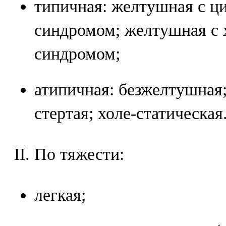
типичная: желтушная с ц
синдромом; желтушная с 
синдромом;
атипичная: безжелтушная;
стертая; холе-статическая
II. По тяжести:
легкая;