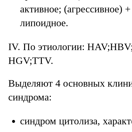
активное; (агрессивное) +
липоидное.
IV. По этиологии: HAV;HBV
HGV;TTV.
Выделяют 4 основных клин
синдрома:
синдром цитолиза, харак