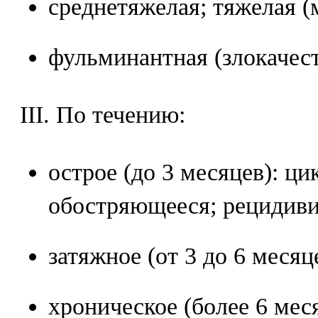
среднетяжелая; тяжелая (
фульминантная (злокачес
III. По течению:
острое (до 3 месяцев): ци
обостряющееся; рецидив
затяжное (от 3 до 6 месяц
хроническое (более 6 мес