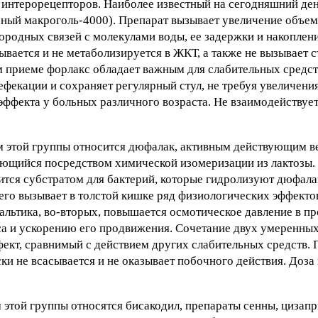
нтерорецепторов. Наиболее известный на сегодняшний ден
рный макроголь-4000). Препарат вызывает увеличение объе
ородных связей с молекулами воды, ее задержки и накоплени
ывается и не метаболизируется в ЖКТ, а также не вызывает 
 приеме форлакс обладает важным для слабительных средст
фекации и сохраняет регулярный стул, не требуя увеличени
эффекта у больных различного возраста. Не взаимодействуе
ам этой группы относится дюфалак, активным действующим в
рующийся посредством химической изомеризации из лактозы.
вится субстратом для бактерий, которые гидролизуют дюфала
го вызывает в толстой кишке ряд физиологических эффектов
тальтика, во-вторых, повышается осмотическое давление в п
а и ускорению его продвижения. Сочетание двух умеренных
ект, сравнимый с действием других слабительных средств.
ки не всасывается и не оказывает побочного действия. Доза
м этой группы относятся бисакодил, препараты сенны, цизап