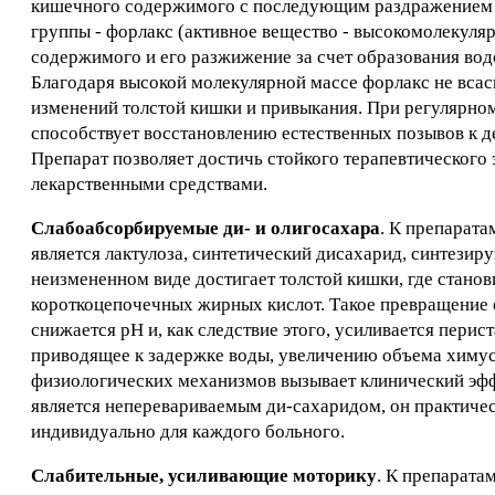
кишечного содержимого с последующим раздражением и
группы - форлакс (активное вещество - высокомолекуля
содержимого и его разжижение за счет образования вод
Благодаря высокой молекулярной массе форлакс не всас
изменений толстой кишки и привыкания. При регулярном
способствует восстановлению естественных позывов к де
Препарат позволяет достичь стойкого терапевтического 
лекарственными средствами.
Слабоабсорбируемые ди- и олигосахара
. К препарат
является лактулоза, синтетический дисахарид, синтези
неизмененном виде достигает толстой кишки, где стано
короткоцепочечных жирных кислот. Такое превращение е
снижается рН и, как следствие этого, усиливается перис
приводящее к задержке воды, увеличению объема химус
физиологических механизмов вызывает клинический эфф
является неперевариваемым ди-сахаридом, он практичес
индивидуально для каждого больного.
Слабительные, усиливающие моторику
. К препарата