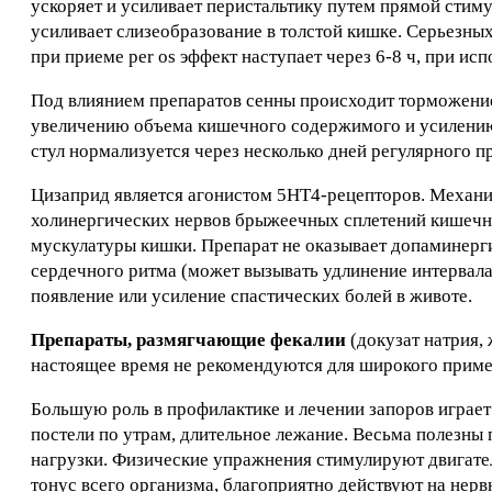
ускоряет и усиливает перистальтику путем прямой стиму
усиливает слизеобразование в толстой кишке. Серьезных
при приеме per os эффект наступает через 6-8 ч, при ис
Под влиянием препаратов сенны происходит торможение 
увеличению объема кишечного содержимого и усилению 
стул нормализуется через несколько дней регулярного п
Цизаприд является агонистом 5НТ4-рецепторов. Механи
холинергических нервов брыжеечных сплетений кишечн
мускулатуры кишки. Препарат не оказывает допаминерг
сердечного ритма (может вызывать удлинение интервала
появление или усиление спастических болей в животе.
Препараты, размягчающие фекалии
(докузат натрия,
настоящее время не рекомендуются для широкого приме
Большую роль в профилактике и лечении запоров играет
постели по утрам, длительное лежание. Весьма полезны 
нагрузки. Физические упражнения стимулируют двигат
тонус всего организма, благоприятно действуют на нер