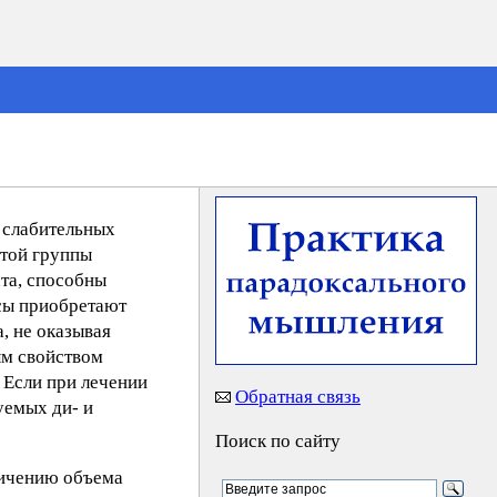
е слабительных
этой группы
та, способны
ссы приобретают
, не оказывая
ым свойством
 Если при лечении
Обратная связь
уемых ди- и
Поиск по сайту
личению объема