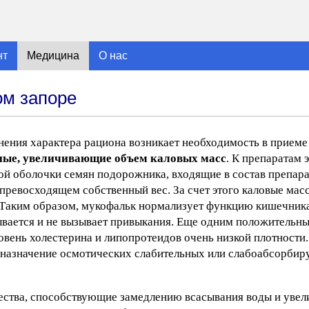
нт
Медицина
О нас
м запоре
енения характера рациона возникает необходимость в прием
ные, увеличивающие объем каловых масс
. К препаратам 
ой оболочки семян подорожника, входящие в состав препара
з превосходящем собственный вес. За счет этого каловые ма
 Таким образом, мукофальк нормализует функцию кишечника
ывается и не вызывает привыкания. Еще одним положительн
овень холестерина и липопротеидов очень низкой плотности.
 назначение осмотических слабительных или слабоабсорбир
ества, способствующие замедлению всасывания воды и уве