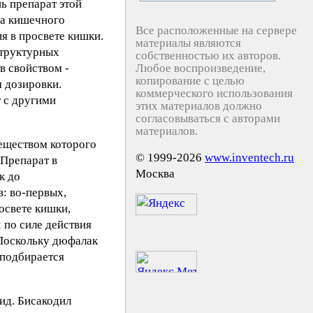
ь препарат этой
ма кишечного
Все расположенные на сервере
я в просвете кишки.
материалы являются
структурных
собственностью их авторов.
в свойством -
Любое воспроизведение,
копирование с целью
я дозировки.
коммерческого использования
т с другими
этих материалов должно
согласовываться с авторами
материалов.
еществом которого
© 1999-2026
www.inventech.ru
 Препарат в
Москва
к до
: во-первых,
росвете кишки,
 по силе действия
 Поскольку дюфалак
 подбирается
рид. Бисакодил