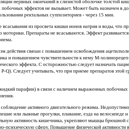
ляции нервных окончаний в слизистой оболочке толстой киш
 побочных эффектов не вызывает. Может быть назначен в доз
пользовании ректальных суппозиториев - через 15 мин.
всасывания из просвета кишки ионов натрия и воды, что пр
моторики. Препараты не всасываются. Эффект развивается 
риема.
зм действия связан с повышением освобождения ацетилхоли
ика и повышением чувствительности к нему М-холинорецеп-
ического эффекта. С осторожностью следует назначать пац
 P-Q). Следует учитывать, что при приеме препаратов этой
 жидкий парафин) в связи с наличием выраженных побочных
нения.
 соблюдение активного двигательного режима. Недопустимо
пешие или лыжные прогулки, плавание, езда на велосипеде и
ельную активность кишечника, укрепляют мышцы брюшной 
вно-психическую сферу. Повышение физической активности 