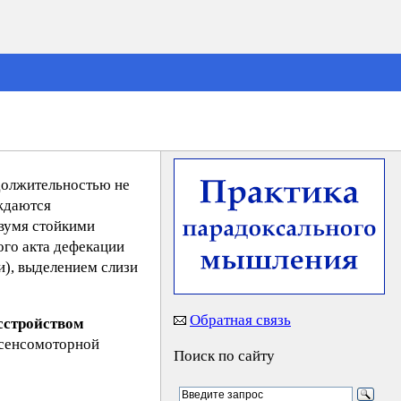
должительностью не
ождаются
двумя стойкими
ого акта дефекации
), выделением слизи
Обратная связь
сстройством
 сенсомоторной
Поиск по сайту