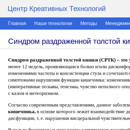
Центр Креативных Технологий
Главная
Наши технологии
Методы
Менеджме
Синдром раздраженной толстой к
Синдром раздраженной толстой кишки (СРТК) – это
менее 12 недель, проявляющаяся болью и/или дискомфо
изменениями частоты и консистенции стула и сочетаютс
симптомами нарушения функции кишечника: изменениями
(императивные позывы, тенезмы, чувство неполного оп
с калом и метеоризмом.
Согласно современным представлениям, данное заболев
кишечника,
в основе которого лежит взаимодействие д
дисфункции, т. е. нарушения висцеральной чувствительн
В пользу функционального генеза клинических расстро