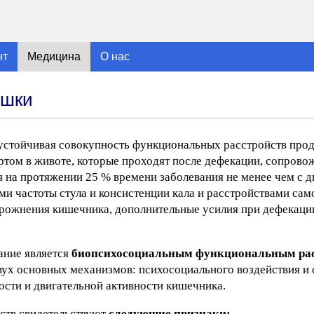
нт
Медицина
О нас
ишки
устойчивая совокупность функциональных расстройств про
ртом в животе, которые проходят после дефекации, сопров
я на протяжении 25 % времени заболевания не менее чем с 
 частоты стула и консистенции кала и расстройствами сам
орожнения кишечника, дополнительные усилия при дефекации
ание является
биопсихосоциальным функциональным ра
вух основных механизмов: психосоциального воздействия и
ости и двигательной активности кишечника.
йств свидетельствуют
следующие признаки: