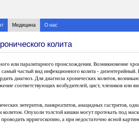
нт
Медицина
О нас
ронического колита
ного или паразитарного происхождения. Возникновение хро
ь самый частый вид инфекционного колита - дизентерийный
рдить диагноз. Для диагноза хронических колитов, возникаю
жение соответствующих возбудителей, цист, члеников или яи
ческих энтеритов, панкреатитов, анацндных гастритов, одна
им колитом. Опухоли толстой кишки могут протекать под мас
 проводить ирригоскопию, а при недостаточно ясной картин