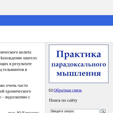
нического колита
. Нахождение шигелл
щих в результате
ц гельминтов в
ко очень часто
Обратная связь
кой хронического
е - эндоскопию с
Поиск по сайту
peд. Ю.Eлиceeвa