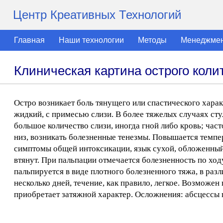
Центр Креативных Технологий
Главная
Наши технологии
Методы
Менеджме
Клиническая картина острого коли
Остро возникает боль тянущего или спастического харак
жидкий, с примесью слизи. В более тяжелых случаях ст
большое количество слизи, иногда гной либо кровь; част
низ, возникать болезненные тенезмы. Повышается темпер
симптомы общей интоксикации, язык сухой, обложенный 
втянут. При пальпации отмечается болезненность по ход
пальпируется в виде плотного болезненного тяжа, в раз
несколько дней, течение, как правило, легкое. Возможе
приобретает затяжной характер. Осложнения: абсцессы п