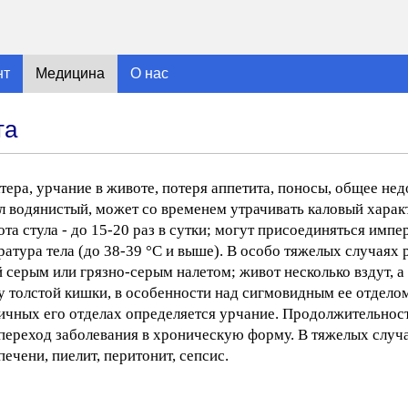
нт
Медицина
О нас
та
тера, урчание в животе, потеря аппетита, поносы, общее нед
ул водянистый, может со временем утрачивать каловый харак
ота стула - до 15-20 раз в сутки; могут присоединяться имп
атура тела (до 38-39 °С и выше). В особо тяжелых случаях
серым или грязно-серым налетом; живот несколько вздут, а
у толстой кишки, в особенности над сигмовидным ее отдело
личных его отделах определяется урчание. Продолжительност
н переход заболевания в хроническую форму. В тяжелых случ
ечени, пиелит, перитонит, сепсис.