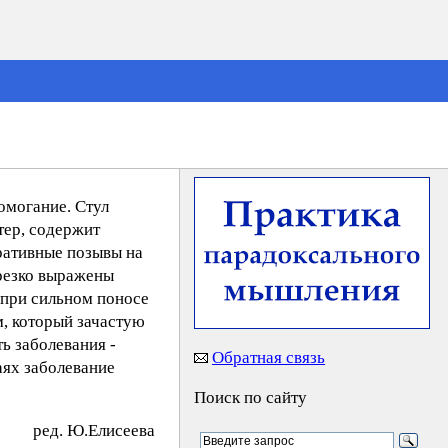
омогание. Стул
тер, содержит
еративные позывы на
 резко выражены
 при сильном поносе
м, который зачастую
ь заболевания -
Обратная связь
аях заболевание
Поиск по сайту
peд. Ю.Eлиceeвa