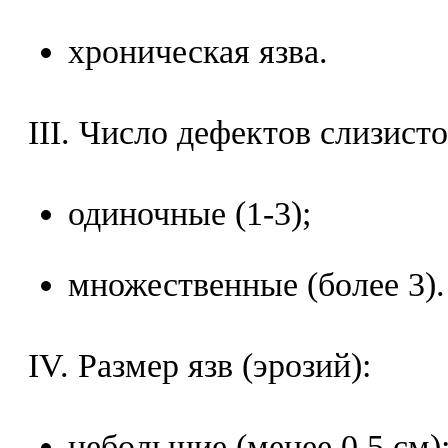
хроническая язва.
III. Число дефектов слизист
одиночные (1-3);
множественные (более 3).
IV. Размер язв (эрозий):
небольшие (менее 0,5 см)