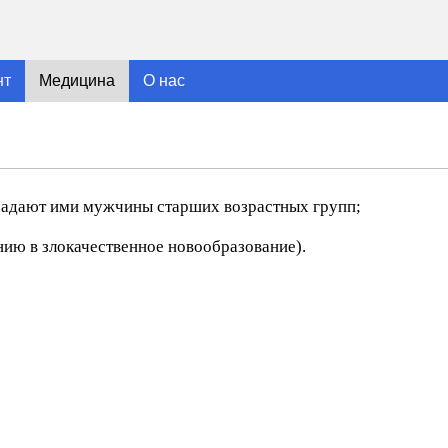
нт
Медицина
О нас
радают ими мужчины старших возрастных групп;
ию в злокачественное новообразование).