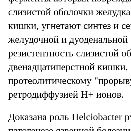
слизистой оболочки желудка
кишки, угнетают синтез и с
желудочной и дуоденальной 
резистентность слизистой о
двенадцатиперстной кишки,
протеолитическому "прорыву
ретродиффузией Н+ ионов.
Доказана роль Helciobacter py
патогенезе язвенной болезни