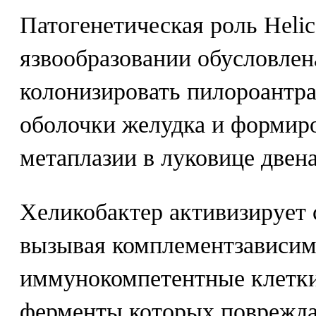
Патогенетическая роль Helico
язвообразовании обусловлен
колонизировать пилороантра
оболочки желудка и формир
метаплазии в луковице двен
Хеликобактер активизирует 
вызывая комплементзависим
иммунокомпетентные клетки
ферменты которых поврежд