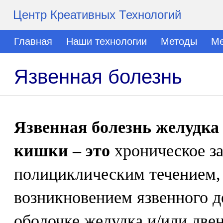
Центр Креативных Технологий
Главная
Наши технологии
Методы
Ме
Язвенная болезнь
Язвенная болезнь желудка
кишки – это
хроническое за
полициклическим течением,
возникновением язвенного д
оболочке желудка и/или две