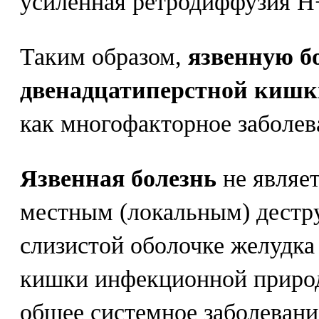
усиленная ретродиффузия Н+
Таким образом,
язвенную б
двенадцатиперстной кишк
как многофакторное заболев
Язвенная болезнь
не являе
местным (локальным) дестр
слизистой оболочке желудка
кишки инфекционной природы
общее системное заболевани