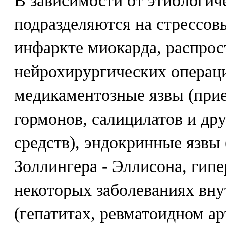
В зависимости от этиологич
подразделяются на стрессов
инфаркте миокарда, распрос
нейрохирургических операций
медикаментозные язвы (при
гормонов, салицилатов и др
средств), эндокринные язвы
Золлингера - Эллисона, гипе
некоторых заболеваниях вну
(гепатитах, ревматоидном арт