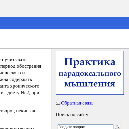
ет учитывать
 период обострения
мического и
лжна содержать
ианта хронического
и - диету № 2, при
Обратная связь
творог, некислая
Поиск по сайту
нежирном мясном