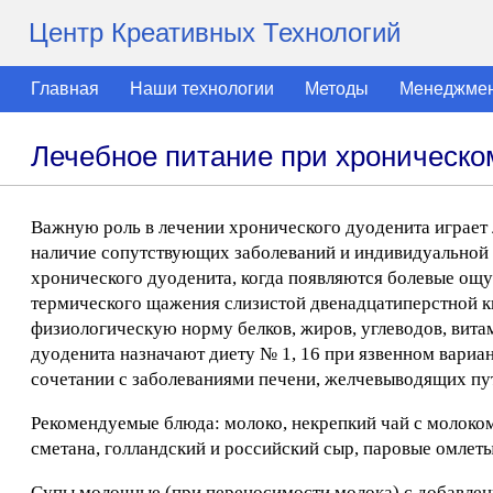
Центр Креативных Технологий
Главная
Наши технологии
Методы
Менеджме
Лечебное питание при хроническо
Важную роль в лечении хронического дуоденита играет 
наличие сопутствующих заболеваний и индивидуальной п
хронического дуоденита, когда появляются болевые ощ
термического щажения слизистой двенадцатиперстной к
физиологическую норму белков, жиров, углеводов, вита
дуоденита назначают диету № 1, 16 при язвенном вариан
сочетании с заболеваниями печени, желчевыводящих путей
Рекомендуемые блюда: молоко, некрепкий чай с молоком,
сметана, голландский и российский сыр, паровые омлеты
Супы молочные (при переносимости молока) с добавлен