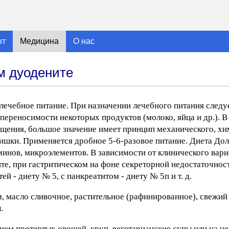
нт
Медицина
О нас
м дуодените
лечебное питание. При назначении лечебного питания следу
ереносимости некоторых продуктов (молоко, яйца и др.). В
ущения, большое значение имеет принцип механического, хи
ишки. Применяется дробное 5-6-разовое питание. Диета До
минов, микроэлементов. В зависимости от клинического вар
те, при гастритическом на фоне секреторной недостаточност
 - диету № 5, с панкреатитом - диету № 5п и т. д.
 масло сливочное, растительное (рафинированное), свежий 
.
ием протертых овощей, круп, вегетарианские супы или на 