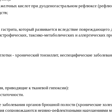
 желчных кислот при дуоденогастральном рефлюксе (рефлюк
ств;
 гастрита, который развивается вследствие повреждающего 
истрофических, таксико-метаболических и аллергических пр
глотки - хронический тонзиллит, неспецифические заболеван
ия, приводящие к тканевой гипоксии):
статочности.
е заболевания органов брюшной полости (хронические холе
евания сопровождаются нервно-рефлекторными нарушениями 