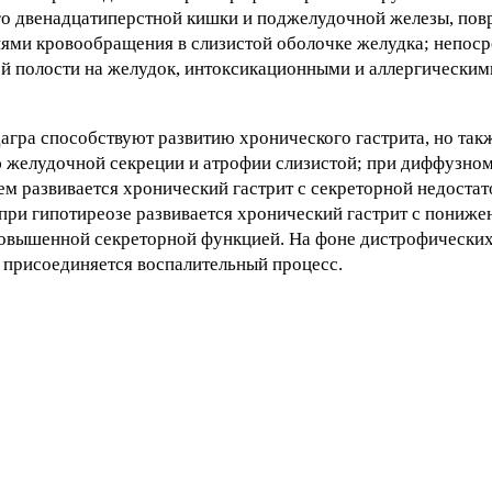
го двенадцатиперстной кишки и поджелудочной железы, п
ями кровообращения в слизистой оболочке желудка; непос
й полости на желудок, интоксикационными и аллергическим
гра способствуют развитию хронического гастрита, но так
 желудочной секреции и атрофии слизистой; при диффузном
ем развивается хронический гастрит с секреторной недоста
при гипотиреозе развивается хронический гастрит с пониж
 повышенной секреторной функцией. На фоне дистрофически
 присоединяется воспалительный процесс.