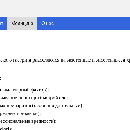
нт
Медицина
О нас
кого гастрита разделяются на экзогенные и эндогенные, а 
:
(алиментарный фактор);
вывание пищи при быстрой еде;
х препаратов (особенно длительный) ;
вредные привычки);
ессиональные вредности);
lori);