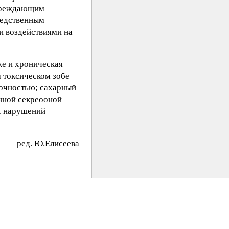
овреждающим
редственным
и воздействиями на
же и хроническая
 токсическом зобе
точностью; сахарный
енной секреооной
х нарушений
peд. Ю.Eлиceeвa