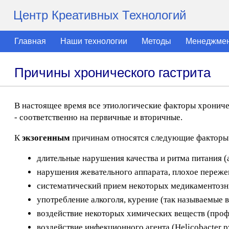
Центр Креативных Технологий
Главная
Наши технологии
Методы
Менеджме
Причины хронического гастрита
В настоящее время все этиологические факторы хроничес
- соответственно на первичные и вторичные.
К
экзогенным
причинам относятся следующие факторы
длительные нарушения качества и ритма питания 
нарушения жевательного аппарата, плохое переже
систематический прием некоторых медикаментозны
употребление алкоголя, курение (так называемые 
воздействие некоторых химических веществ (проф
воздействие инфекционного агента (Helicobacter py