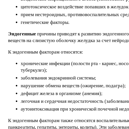
цитотоксическое воздействие попавших в желудок
прием нестероидных, противовоспалительных сред
генетические факторы.
Эндогенные
причины приводят к развитию эндогенного
веществ на слизистую оболочку желудка за счет нейрод
К эндогенным факторам относятся:
хронические инфекции (полости рта - кариес, носо
туберкулез);
заболевания эндокринной системы;
нарушение обмена веществ (ожирение, подагра);
дефицит железа в организме (анемия);
легочная и сердечная недостаточность (заболеван
аутоинтоксикация при хронической почечной недо
К эндогенным факторам также относятся воспалительны
панкреатиты, гепатиты, энтериты, колиты). Эти забол