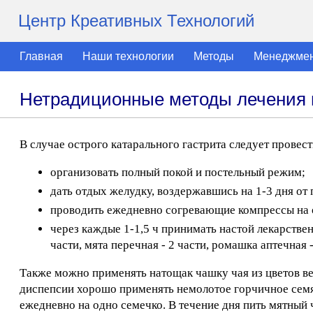
Центр Креативных Технологий
Главная
Наши технологии
Методы
Менеджме
Нетрадиционные методы лечения п
В случае острого катарального гастрита следует прове
организовать полный покой и постельный режим;
дать отдых желудку, воздержавшись на 1-3 дня от
проводить ежедневно согревающие компрессы на о
через каждые 1-1,5 ч принимать настой лекарствен
части, мята перечная - 2 части, ромашка аптечная -
Также можно применять натощак чашку чая из цветов ве
диспепсии хорошо применять немолотое горчичное семя с
ежедневно на одно семечко. В течение дня пить мятный 