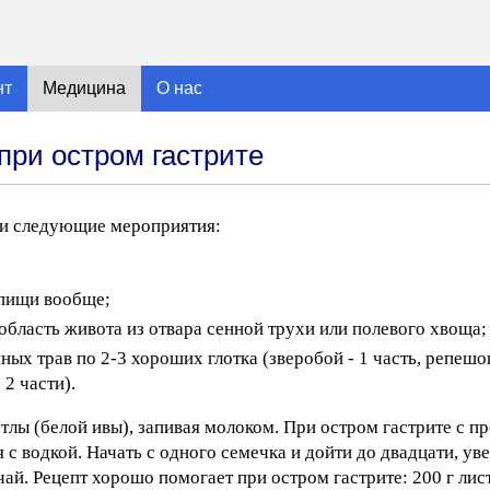
нт
Медицина
О нас
ри остром гастрите
сти следующие мероприятия:
 пищи вообще;
бласть живота из отвара сенной трухи или полевого хвоща;
ных трав по 2-3 хороших глотка (зверобой - 1 часть, репеш
 2 части).
тлы (белой ивы), запивая молоком. При остром гастрите с п
 водкой. Начать с одного семечка и дойти до двадцати, ув
чай. Рецепт хорошо помогает при остром гастрите: 200 г лис